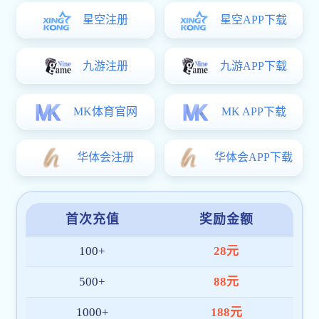
就的重要因素之一。近期，前曼联助理教练卡里克对
球队中场球员B费（布鲁诺·费尔南德斯）的表现给予
了高度赞扬。他特别提到B费每天早到餐厅的习惯，
这种自律和勤奋不仅让人刮目相看，更为球队树立了
榜样。本文将从四个方面深入探讨卡里克赞赏B费表
现的原因，包括他的职业态度、对队友的影响、勤奋
表现的重要性以及如何激励年轻球员。通过这些方
面，我们将全面了解B费在球队中的价值，以及这种
勤奋精神在现代足球中的意义。
1、职业态度与自律
B费作为一名顶级球员，展现出了极强的职业态度。
他每天早早来到餐厅，不仅是为了享用美味的早餐，
更重要的是他意识到饮食对于运动员而言至关重要。