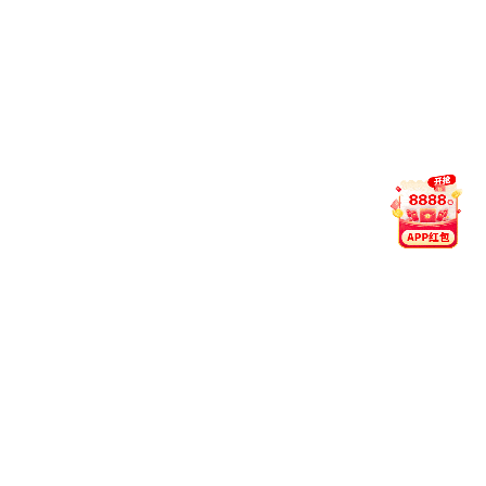
能确保成功。
通过深入分析，我们发现B费用其自身典范影响着整
个团队，而这种良好的氛围又促进了彼此之间共同成
长。因此，对于每一位渴望成就梦想的人来说，应当
铭记：每天坚持一点点积累，总会收获意想不到的大
果实！
上一篇：
文班首节能量不足布伦森关键时刻…
下一篇：
76人老板直言主场被纽约球迷占领