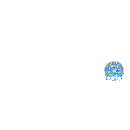
的日夜。”因此，无论是在场内还是场外，将勤奋置于
首位都是实现梦想的重要途径。这样的理念也应当广
泛传播，让更多年轻球员借鉴并践行。
4、激励年轻球员的方法
B费作为经验丰富且成绩斐然的老将，其言行举止自
然成为许多年轻球员心目中的榜样。在日常训练和生
活中，他愿意分享自己的经验和见解，以帮助年轻人
快速成长。这样的传承为球队注入新的活力，也为未
来打下坚实基础。
同时，通过组织一些活动，比如“午餐交流会”，让年
轻球员有机会直接向像B费这样的明星请教问题，从
而更好地理解如何调整心态、规划职业生涯。这些活
动不但增进了队伍之间关系，也促进了知识与经验传