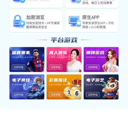
现也深刻影响着周围的人。他每天提前到达餐厅，用
实际行动激励着其他队友，让整个团队形成了一种积
极向上的氛围。这样的团队文化对于成绩提升有着不
可忽视的重要性。
当其他球员看到B费如此努力，自然会感受到压力，
从而激发他们更大的斗志。在这种良性的竞争环境
下，每位球员都希望能够追赶上B费，为球队贡献更
多。这种正向循环不仅提升了个人能力，还增强了整
个团队凝聚力。
而卡里克则认为，“优秀的球员不仅要有出色的个人能
力，还需要具备引领团队向前发展的精神。”因此，像
B费这样以身作则的人，是塑造成功团队文化不可或
缺的一部分。