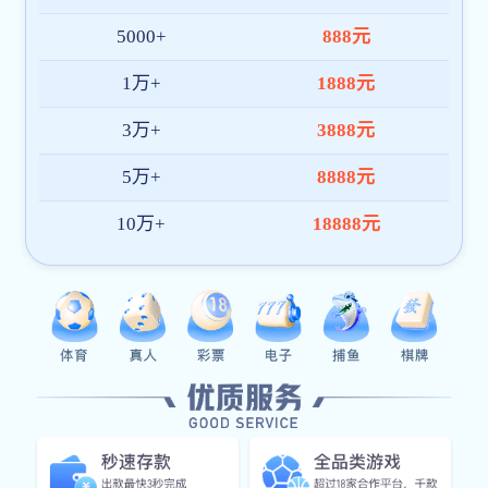
这种对自身健康和状态的重视，反映了他对职业生涯
的严谨态度。
此外，B费在训练中的专注与投入也值得称道。他总
是能以最佳状态参与训练，不论是技术提升还是体能
锻炼，他都全力以赴。这种自律和坚持，使得他在比
赛中能够保持高水平的发挥，也成为其他球员学习的
榜样。
卡里克指出，“这种自律不仅仅体现在饮食上，也体现
在他对待每一次训练和比赛的态度。”这种全方位的职
业操守，让B费赢得了教练组和队友们的一致认可，
并进一步巩固了他在球队中的核心地位。
2、影响与团队文化
B费不仅靠自己的努力赢得了赞誉，同时他的勤奋表